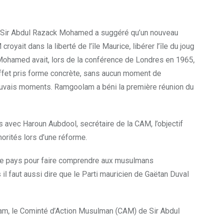
5, Sir Abdul Razack Mohamed a suggéré qu’un nouveau
it dans la liberté de l’île Maurice, libérer l’île du joug
k Mohamed avait, lors de la conférence de Londres en 1965,
n effet pris forme concrète, sans aucun moment de
es mauvais moments. Ramgoolam a béni la première réunion du
avec Haroun Aubdool, secrétaire de la CAM, l’objectif
orités lors d’une réforme.
 le pays pour faire comprendre aux musulmans
l faut aussi dire que le Parti mauricien de Gaëtan Duval
lam, le Cominté d’Action Musulman (CAM) de Sir Abdul