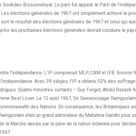
ookdeo Bissoondoyal. Le parti fut appelé le Parti de l’Indépenda
12. Les élections générales de 1967 ont simplement achevé le p
oit le résultat des élections générales de 1967 et celui qui aur
ès les prochaines élections générales devrait conduire le pay
contre l’indépendance. L’IP comprenait MLP, CAM et IFB. Environ 
e l’indépendance. Avec 39 sièges, l’IP a obtenu 53% des suffrag
drigues. Quatre ministres sortants – Guy Forget, Abdul Razack 
me Best Loser. Le 12 août 1967, Sir Seewoosagar Ramgoolam a i
Commonwealth des Nations. En conséquence, les Britanniques ont
mgoolam était un grand admirateur du Mahatma Gandhi pour sa lutt
 la Marche lancée par le père de la nation indienne pour déclenc
 1947.