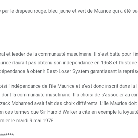
cé par le drapeau rouge, bleu, jaune et vert de Maurice qui a été
ional et leader de la communauté musulmane. Il s’est battu pour l’
e n’aurait pas obtenu son indépendance en 1968 et l’histoire poli
indépendance à obtenir Best-Loser System garantissant la représ
 choisi l’indépendance de l’île Maurice et s’est donc inscrit dans la
s, dont la communauté musulmane. Il a choisi de s’associer au 
Razack Mohamed avait fait des choix différents. L’île Maurice doit
st en ces termes que Sir Harold Walker a cité en exemple la loyaut
nier le mardi 9 mai 1978.
*******