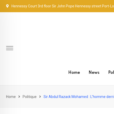
Skip
Hennessy Court 3rd floor Sir John Pope Hennessy street Port-Lo
to
content
Home
News
Pol
Home
Politique
Sir Abdul Razack Mohamed : L’homme derrièr