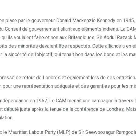
mis en place par le gouverneur Donald Mackenzie Kennedy en 194
Conseil de gouvernement allant aux éléments indiens. La CAM croya
e qu’ils voulaient faire et non aux Britanniques. Sir Abdul Razac
droits des minorités devaient être respectés. Cette alliance a e
sur la sincérité de l’objectif, qui tenait bon dans les bons et l
esse de retour de Londres et également lors de ses entretiens 
n pour une représentation adéquate et des garanties pour les min
e l’Indépendance en 1967. Le CAM menait une campagne à travers
 débuté juste après la tenue de la conférence de Londres. Mais i
lation.
avec le Mauritian Labour Party (MLP) de Sir Seewoosagur Ramgoo