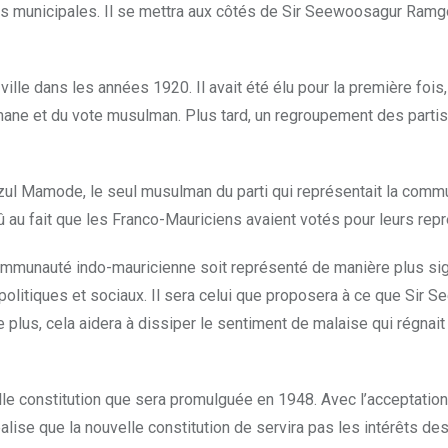
ons municipales. Il se mettra aux côtés de Sir Seewoosagur Ram
a ville dans les années 1920. Il avait été élu pour la première fo
et du vote musulman. Plus tard, un regroupement des partis eut
zul Mamode, le seul musulman du parti qui représentait la commu
e dû au fait que les Franco-Mauriciens avaient votés pour leurs re
nauté indo-mauricienne soit représenté de manière plus signifi
olitiques et sociaux. Il sera celui que proposera à ce que Sir
 plus, cela aidera à dissiper le sentiment de malaise qui régna
e constitution que sera promulguée en 1948. Avec l’acceptation 
éalise que la nouvelle constitution de servira pas les intérêts 