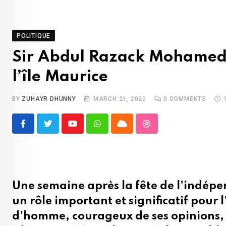
POLITIQUE
Sir Abdul Razack Mohamed 
l’île Maurice
BY
ZUHAYR DHUNNY
MARCH 21, 2020
0
COMMENTS
Youtube
Whatsapp
Cloud
StumbleUpon
Une semaine après la fête de l’indépe
un rôle important et significatif pou
d’homme, courageux de ses opinions,