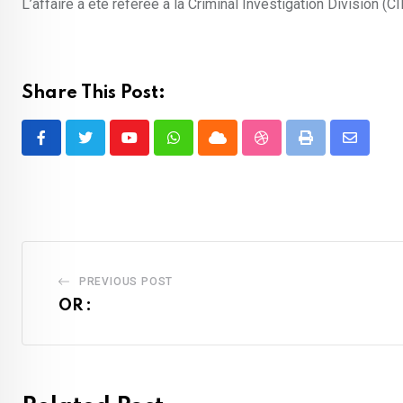
L’affaire a été référée à la Criminal Investigation Division (C
Share This Post:
Youtube
Whatsapp
Cloud
StumbleUpon
Print
Share
via
Email
PREVIOUS POST
OR :