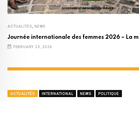
,
ACTUALITÉS
NEWS
Journée internationale des femmes 2026 – La m
FEBRUARY 23, 2026
ACTUALITÉS
INTERNATIONAL
NEWS
POLITIQUE
Le ministre Ramful salue le
BY
LA REDACTION
AUGUST 23, 2025
0
COMMENTS
2