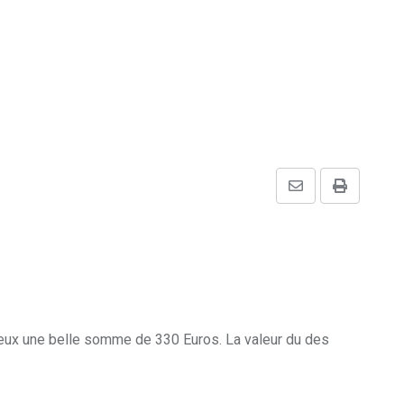
Share
Print
via
Email
c eux une belle somme de 330 Euros. La valeur du des