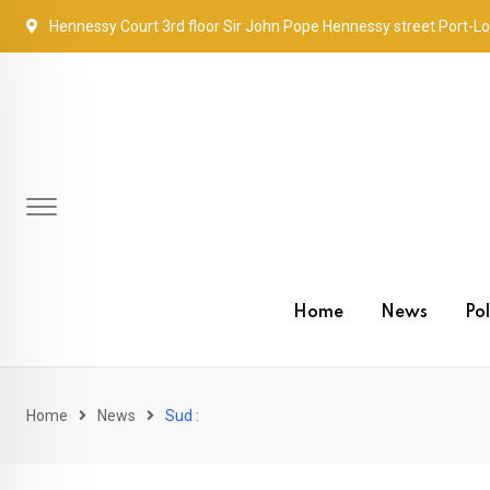
Skip
Hennessy Court 3rd floor Sir John Pope Hennessy street Port-Lo
to
content
Home
News
Pol
Home
News
Sud :