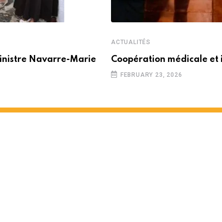
ACTUALITÉS
inistre Navarre-Marie
Coopération médicale et 
FEBRUARY 23, 2026
 partenariat entre Maurice e
 MINUTES READ
1463
VIEWS
12 MONTHS AGO