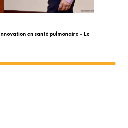
ACT
innovation en santé pulmonaire – Le
Po
t le PNUD