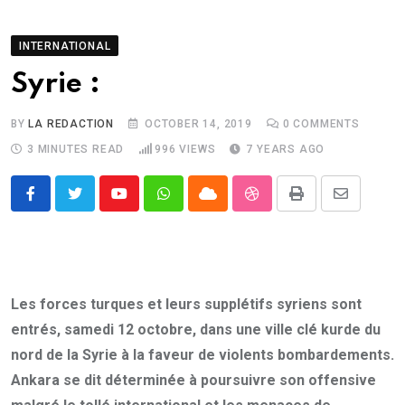
INTERNATIONAL
Syrie :
BY
LA REDACTION
OCTOBER 14, 2019
0
COMMENTS
3 MINUTES READ
996
VIEWS
7 YEARS AGO
Youtube
Whatsapp
Cloud
StumbleUpon
Print
Share
via
Email
Les forces turques et leurs supplétifs syriens sont
entrés, samedi 12 octobre, dans une ville clé kurde du
nord de la Syrie à la faveur de violents bombardements.
Ankara se dit déterminée à poursuivre son offensive