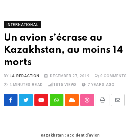
INTERNATIONAL
Un avion s’écrase au
Kazakhstan, au moins 14
morts
BY
LA REDACTION
DECEMBER 27, 2019
0
COMMENTS
2 MINUTES READ
1015
VIEWS
7 YEARS AGO
Youtube
Whatsapp
Cloud
StumbleUpon
Print
Share
via
Email
Kazakhstan : accident d’avion