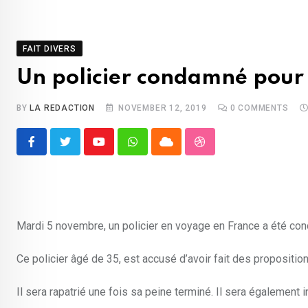
FAIT DIVERS
Un policier condamné pour 
BY
LA REDACTION
NOVEMBER 12, 2019
0
COMMENTS
Youtube
Whatsapp
Cloud
StumbleUpon
Mardi 5 novembre, un policier en voyage en France a été cond
Ce policier âgé de 35, est accusé d’avoir fait des propositio
Il sera rapatrié une fois sa peine terminé. Il sera également 