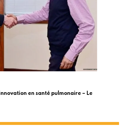
ACT
innovation en santé pulmonaire – Le
Po