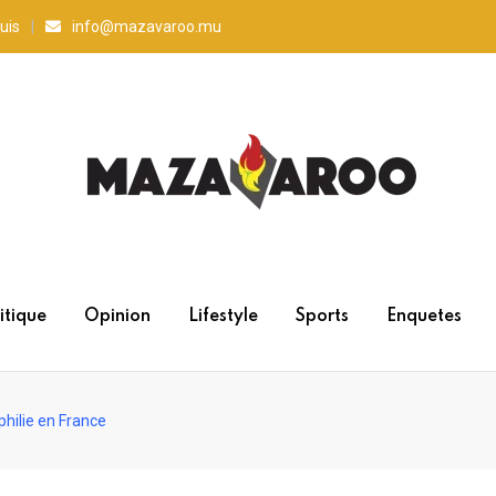
uis
info@mazavaroo.mu
itique
Opinion
Lifestyle
Sports
Enquetes
hilie en France