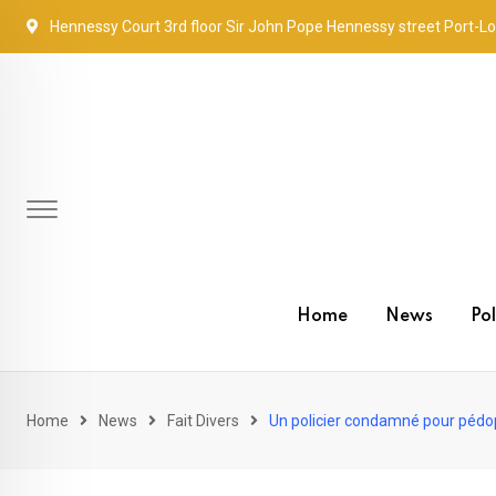
Skip
Hennessy Court 3rd floor Sir John Pope Hennessy street Port-Lo
to
content
Home
News
Pol
Home
News
Fait Divers
Un policier condamné pour pédop