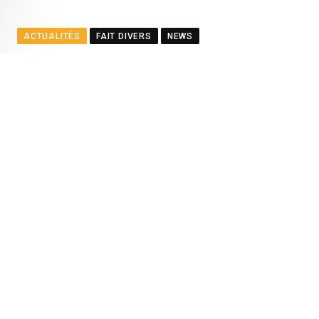
ACTUALITÉS
FAIT DIVERS
NEWS
Résidence Barkly – Une jeu
BY
LA REDACTION
APRIL 30, 2025
0
COMMENTS
LES
Youtube
Whatsapp
Cloud
StumbleUpon