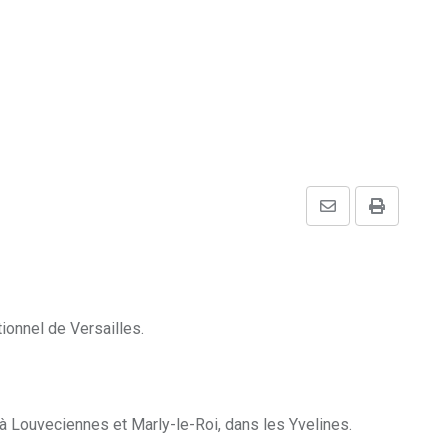
Share
Print
via
Email
ionnel de Versailles.
s à Louveciennes et Marly-le-Roi, dans les Yvelines.