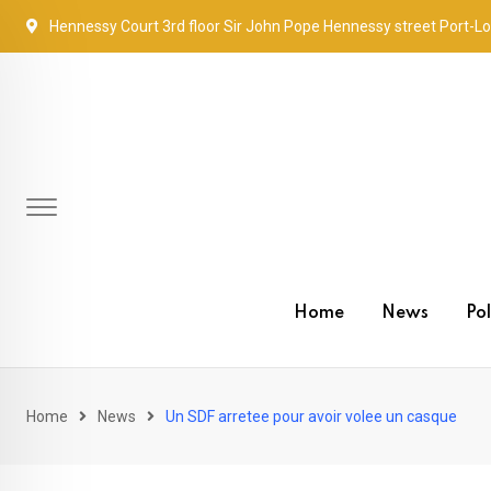
Skip
Hennessy Court 3rd floor Sir John Pope Hennessy street Port-Lo
to
content
Home
News
Pol
Home
News
Un SDF arretee pour avoir volee un casque