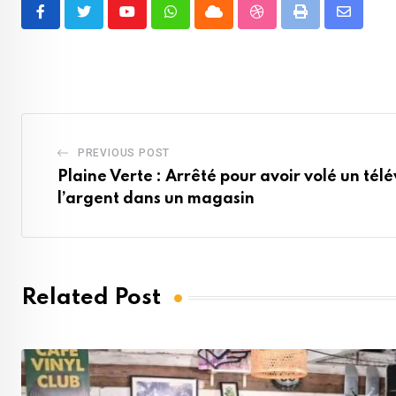
Youtube
Whatsapp
Cloud
StumbleUpon
Print
Share
via
Email
PREVIOUS POST
Plaine Verte : Arrêté pour avoir volé un télé
l’argent dans un magasin
Related Post