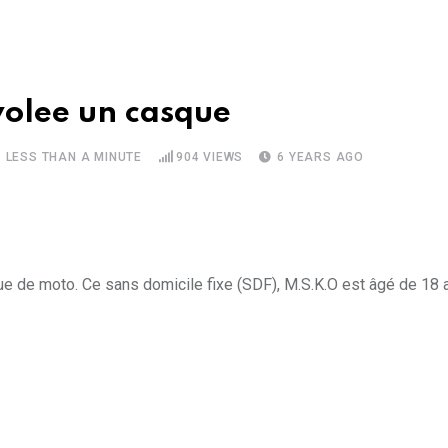
volee un casque
LESS THAN A MINUTE
904
VIEWS
6 YEARS AGO
que de moto. Ce sans domicile fixe (SDF), M.S.K.O est âgé de 18 a