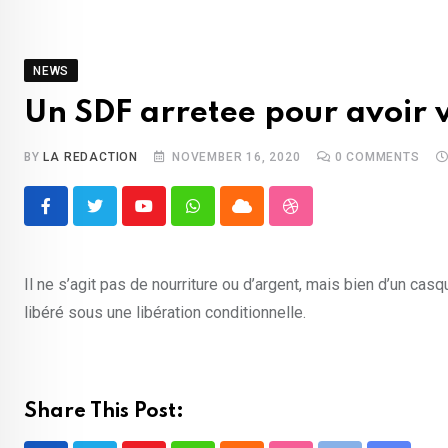
NEWS
Un SDF arretee pour avoir 
BY
LA REDACTION
NOVEMBER 16, 2020
0
COMMENTS
Youtube
Whatsapp
Cloud
StumbleUpon
Il ne s’agit pas de nourriture ou d’argent, mais bien d’un cas
libéré sous une libération conditionnelle.
Share This Post: