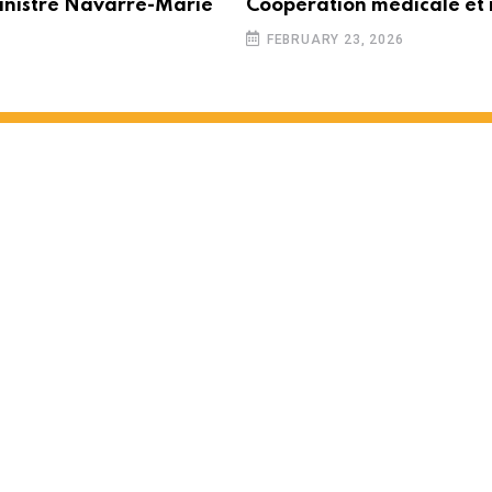
inistre Navarre-Marie
Coopération médicale et 
FEBRUARY 23, 2026
 partenariat entre Maurice e
 MINUTES READ
1464
VIEWS
12 MONTHS AGO