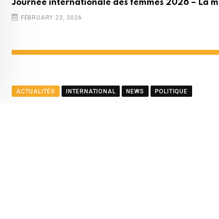
Journée internationale des femmes 2026 – La m
FEBRUARY 23, 2026
ACTUALITÉS
INTERNATIONAL
NEWS
POLITIQUE
Le ministre Ramful salue le
BY
LA REDACTION
AUGUST 23, 2025
0
COMMENTS
2
Youtube
Whatsapp
Cloud
StumbleUpon