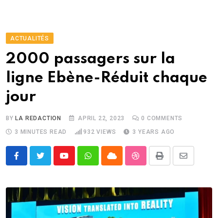
ACTUALITÉS
2000 passagers sur la
ligne Ebène-Réduit chaque
jour
BY
LA REDACTION
APRIL 22, 2023
0
COMMENTS
3 MINUTES READ
932
VIEWS
3 YEARS AGO
Youtube
Whatsapp
Cloud
StumbleUpon
Print
Share
via
Email