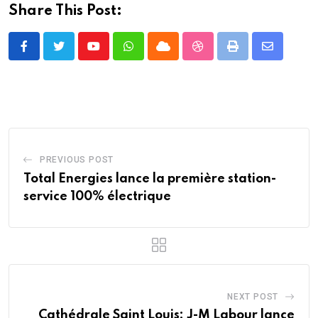
Share This Post:
Youtube
Whatsapp
Cloud
StumbleUpon
Print
Share
via
Email
PREVIOUS POST
Total Energies lance la première station-
service 100% électrique
NEXT POST
Cathédrale Saint Louis: J-M Labour lance