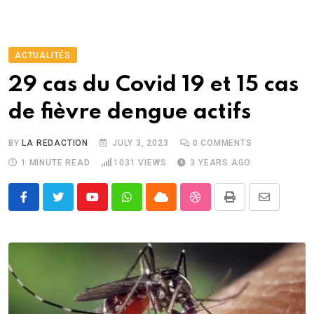
ACTUALITÉS
29 cas du Covid 19 et 15 cas
de fièvre dengue actifs
BY
LA REDACTION
JULY 3, 2023
0
COMMENTS
1 MINUTE READ
1031
VIEWS
3 YEARS AGO
Youtube
Whatsapp
Cloud
StumbleUpon
Print
Share
via
Email