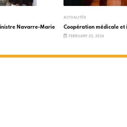
ACTUALITÉS
inistre Navarre-Marie
Coopération médicale et 
FEBRUARY 23, 2026
 partenariat entre Maurice e
 MINUTES READ
1463
VIEWS
12 MONTHS AGO