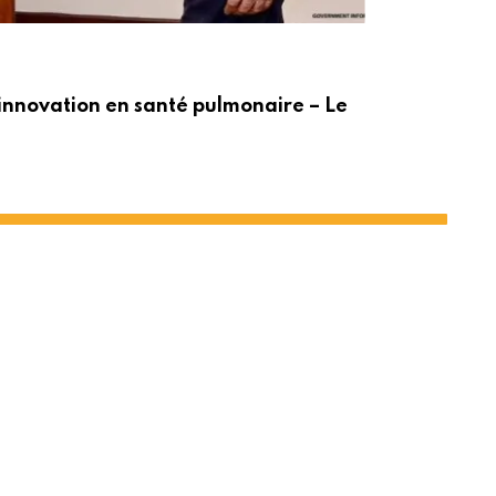
ACT
innovation en santé pulmonaire – Le
Po
t le PNUD
Share
Print