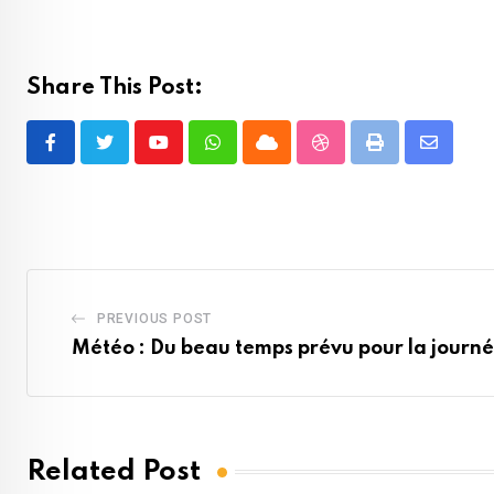
Share This Post:
Youtube
Whatsapp
Cloud
StumbleUpon
Print
Share
via
Email
PREVIOUS POST
Météo : Du beau temps prévu pour la journ
Related Post