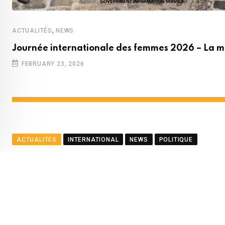
,
ACTUALITÉS
NEWS
Journée internationale des femmes 2026 – La m
FEBRUARY 23, 2026
ACTUALITÉS
INTERNATIONAL
NEWS
POLITIQUE
Le ministre Ramful salue le
BY
LA REDACTION
AUGUST 23, 2025
0
COMMENTS
2
Youtube
Whatsapp
Cloud
StumbleUpon