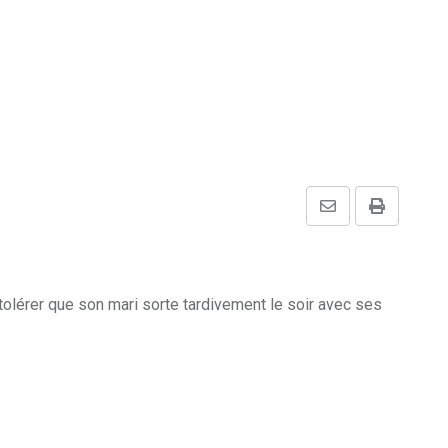
Share
Print
via
Email
à tolérer que son mari sorte tardivement le soir avec ses