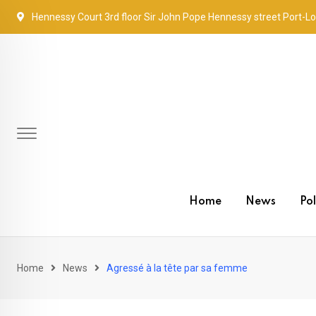
Skip
Hennessy Court 3rd floor Sir John Pope Hennessy street Port-Lo
to
content
Home
News
Pol
Home
News
Agressé à la tête par sa femme