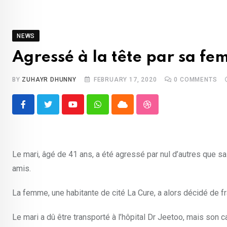
NEWS
Agressé à la tête par sa f
BY
ZUHAYR DHUNNY
FEBRUARY 17, 2020
0
COMMENTS
Youtube
Whatsapp
Cloud
StumbleUpon
Le mari, âgé de 41 ans, a été agressé par nul d’autres que sa 
amis.
La femme, une habitante de cité La Cure, a alors décidé de f
Le mari a dû être transporté à l’hôpital Dr Jeetoo, mais son 