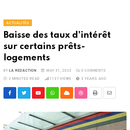
ACTUALITÉS
Baisse des taux d’intérêt
sur certains prêts-
logements
BY
LA REDACTION
MAY 31, 2023
0
COMMENTS
2 MINUTES READ
1137
VIEWS
3 YEARS AGO
Youtube
Whatsapp
Cloud
StumbleUpon
Print
Share
via
Email