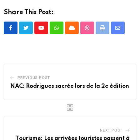
Share This Post:
Youtube
Whatsapp
Cloud
StumbleUpon
Print
Share
via
Email
PREVIOUS POST
NAC: Rodrigues sacrée lors de la 2e édition
NEXT POST
Tourisme: Les arrivées touristes passent à