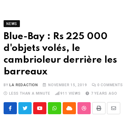
NEWS
Blue-Bay : Rs 225 000
d'objets volés, le
cambrioleur derrière les
barreaux
BY
LA REDACTION
NOVEMBER 15, 2019
0
COMMENTS
LESS THAN A MINUTE
911
VIEWS
7 YEARS AGO
Youtube
Whatsapp
Cloud
StumbleUpon
Print
Share
via
Email