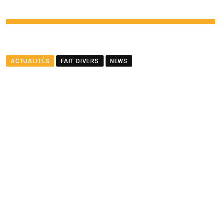
ACTUALITÉS
FAIT DIVERS
NEWS
Résidence Barkly – Une
jeune femme de 21 ans
attaquée par un Rottweiler
BY
LA REDACTION
APRIL 30, 2025
0
COMMENTS
LESS THAN A MINUTE
1343
VIEWS
1 YEAR AGO
Youtube
Whatsapp
Cloud
StumbleUpon
Print
Share
via
Email