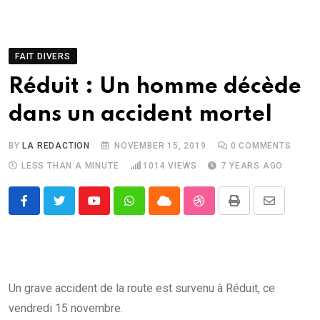
FAIT DIVERS
Réduit : Un homme décède
dans un accident mortel
BY
LA REDACTION
NOVEMBER 15, 2019
0
COMMENTS
LESS THAN A MINUTE
1014
VIEWS
7 YEARS AGO
Youtube
Whatsapp
Cloud
StumbleUpon
Print
Share
via
Email
Un grave accident de la route est survenu à Réduit, ce
vendredi 15 novembre.