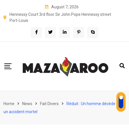
Skip
August 7, 2026
to
Hennessy Court 3rd floor Sir John Pope Hennessy street
content
Port-Louis
Home
News
Fait Divers
Réduit : Un homme décède dans
un accident mortel