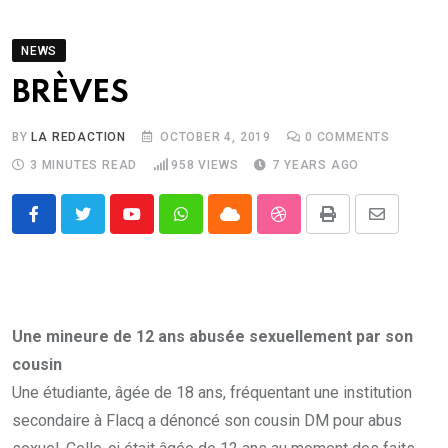
NEWS
BRÈVES
BY
LA REDACTION
OCTOBER 4, 2019
0
COMMENTS
3 MINUTES READ
958
VIEWS
7 YEARS AGO
Youtube
Whatsapp
Cloud
StumbleUpon
Print
Share
via
Email
Une mineure de 12 ans abusée sexuellement par son
cousin
Une étudiante, âgée de 18 ans, fréquentant une institution
secondaire à Flacq a dénoncé son cousin DM pour abus