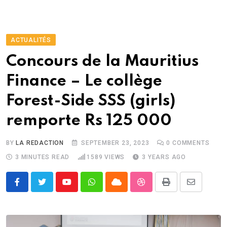
ACTUALITÉS
Concours de la Mauritius
Finance – Le collège
Forest-Side SSS (girls)
remporte Rs 125 000
BY
LA REDACTION
SEPTEMBER 23, 2023
0
COMMENTS
3 MINUTES READ
1589
VIEWS
3 YEARS AGO
Youtube
Whatsapp
Cloud
StumbleUpon
Print
Share
via
Email