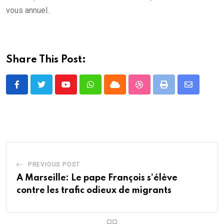
vous annuel.
Share This Post:
Youtube
Whatsapp
Cloud
StumbleUpon
Print
Share
via
Email
PREVIOUS POST
A Marseille: Le pape François s’élève
contre les trafic odieux de migrants