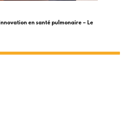
ACT
innovation en santé pulmonaire – Le
Po
t le PNUD
Share
Print
via