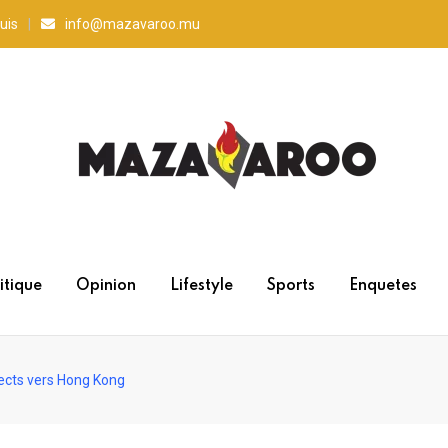
uis
info@mazavaroo.mu
itique
Opinion
Lifestyle
Sports
Enquetes
rects vers Hong Kong