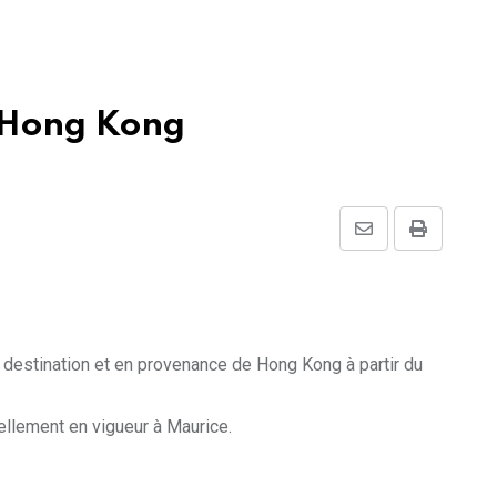
s Hong Kong
Share
Print
via
Email
 destination et en provenance de Hong Kong à partir du
uellement en vigueur à Maurice.