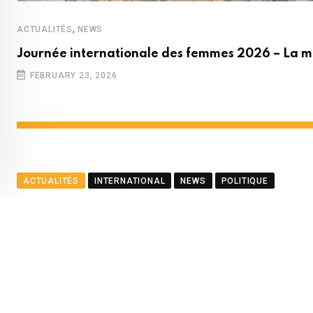
,
ACTUALITÉS
NEWS
Journée internationale des femmes 2026 – La m
FEBRUARY 23, 2026
ACTUALITÉS
INTERNATIONAL
NEWS
POLITIQUE
Le ministre Ramful salue le
BY
LA REDACTION
AUGUST 23, 2025
0
COMMENTS
2
Youtube
Whatsapp
Cloud
StumbleUpon