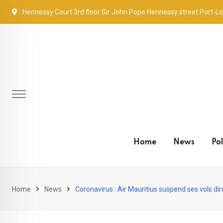
Skip
Hennessy Court 3rd floor Sir John Pope Hennessy street Port-Lo
to
content
Home
News
Pol
Home
News
Coronavirus : Air Mauritius suspend ses vols di