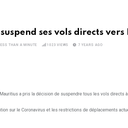
 suspend ses vols directs ver
LESS THAN A MINUTE
1023
VIEWS
7 YEARS AGO
uritius a pris la décision de suspendre tous les vols directs à
uation sur le Coronavirus et les restrictions de déplacements act