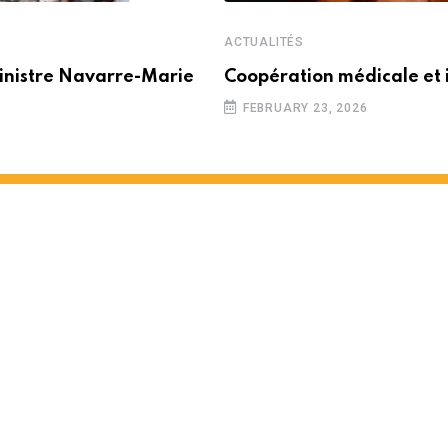
ACTUALITÉS
inistre Navarre-Marie
Coopération médicale et 
FEBRUARY 23, 2026
 partenariat entre Maurice e
 MINUTES READ
1460
VIEWS
12 MONTHS AGO