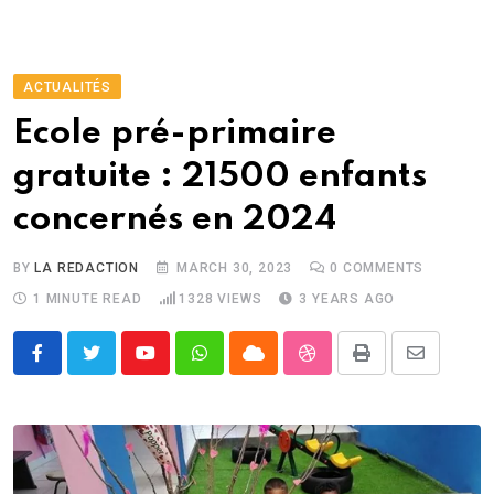
ACTUALITÉS
Ecole pré-primaire
gratuite : 21500 enfants
concernés en 2024
BY
LA REDACTION
MARCH 30, 2023
0
COMMENTS
1 MINUTE READ
1328
VIEWS
3 YEARS AGO
Youtube
Whatsapp
Cloud
StumbleUpon
Print
Share
via
Email