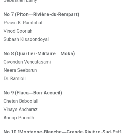
Sebastien Lamy
No 7 (Piton―Rivière-du-Rempart)
Pravin K. Ramtohul
Vinod Gooriah
Subash Kissoondoyal
No 8 (Quartier-Militaire―Moka)
Givonden Vencatasami
Neera Seebarun
Dr. Ramloll
No 9 (Flacq―Bon-Accueil)
Chetan Baboolall
Vinaye Ancharaz
Anoop Poonith
No 10 (Montagne-Blanche―Grande-Rivière-Sud-Est)