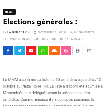
NEWS
Elections générales :
BY
LA REDACTION
OCTOBER 13, 2019
0
COMMENTS
1 MINUTE READ
1104
VIEWS
7 YEARS AGO
Youtube
Whatsapp
Cloud
StumbleUpon
Print
Share
via
Email
Le MMM a confirmé sa liste de 60 candidats aujourd’hui, 13
octobre au Plaza, Rose-Hill. La liste a d’abord été soumise à
l’Assemblée des délégués avant la présentation des
candidats. Comme annoncé il y a quelques semaines le