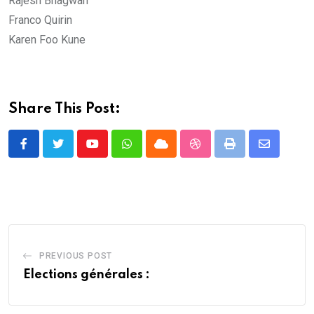
Rajesh Bhagwan
Franco Quirin
Karen Foo Kune
Share This Post:
Youtube
Whatsapp
Cloud
StumbleUpon
Print
Share
via
Email
PREVIOUS POST
Elections générales :