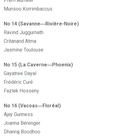
Prem Aumeer
Munsoo Korrimbaccus
No 14 (Savanne―Rivière-Noire)
Ravind Juggurnath
Critanand Atma
Jasmine Toulouse
No 15 (La Caverne―Phoenix)
Gayatree Dayal
Frédéric Curé
Fazlek Hosseny
No 16 (Vacoas―Floréal)
Ajay Gunness
Joanna Bérenger
Dhanraj Boodhoo