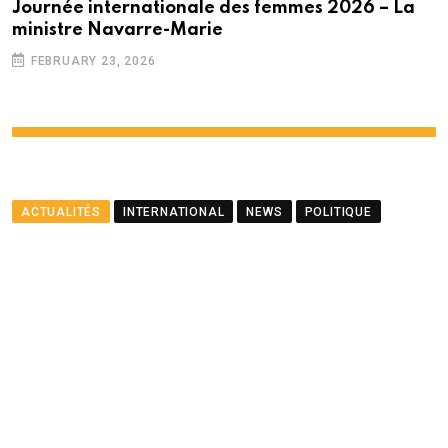
Journée internationale des femmes 2026 – La
ministre Navarre-Marie
FEBRUARY 23, 2026
ACTUALITÉS
INTERNATIONAL
NEWS
POLITIQUE
Le ministre Ramful salue le
partenariat entre Maurice
et le PNUD
BY
LA REDACTION
AUGUST 23, 2025
0
COMMENTS
2 MINUTES READ
1460
VIEWS
12 MONTHS AGO