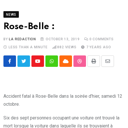
NEWS
Rose-Belle :
BY
LA REDACTION
OCTOBER 13, 2019
0
COMMENTS
LESS THAN A MINUTE
882
VIEWS
7 YEARS AGO
Youtube
Whatsapp
Cloud
StumbleUpon
Print
Share
via
Email
Accident fatal à Rose-Belle dans la soirée d’hier, samedi 12
octobre.
Six des sept personnes occupant une voiture ont trouvé la
mort lorsque la voiture dans laquelle ils se trouvaient à