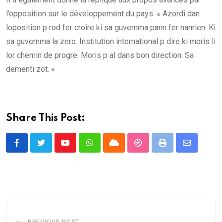
l’opposition sur le développement du pays. « Azordi dan
loposition p rod fer croire ki sa guvernma pann fer nanrien. Ki
sa guvernma la zero. Institution international p dire ki moris li
lor chemin de progre. Moris p al dans bon direction. Sa
dementi zot. »
Share This Post:
Youtube
Whatsapp
Cloud
StumbleUpon
Print
Share
via
Email
PREVIOUS POST