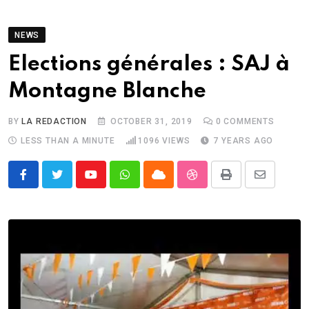
NEWS
Elections générales : SAJ à
Montagne Blanche
BY
LA REDACTION
OCTOBER 31, 2019
0
COMMENTS
LESS THAN A MINUTE
1096
VIEWS
7 YEARS AGO
Youtube
Whatsapp
Cloud
StumbleUpon
Print
Share
via
Email