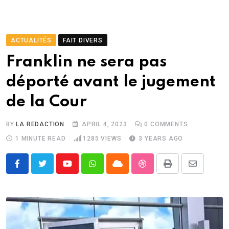
ACTUALITÉS
FAIT DIVERS
Franklin ne sera pas
déporté avant le jugement
de la Cour
BY
LA REDACTION
APRIL 4, 2023
0
COMMENTS
1 MINUTE READ
1285
VIEWS
3 YEARS AGO
Youtube
Whatsapp
Cloud
StumbleUpon
Print
Share
via
Email