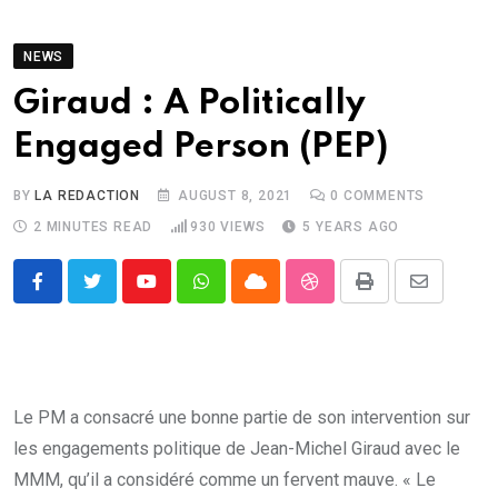
NEWS
Giraud : A Politically
Engaged Person (PEP)
BY
LA REDACTION
AUGUST 8, 2021
0
COMMENTS
2 MINUTES READ
930
VIEWS
5 YEARS AGO
Youtube
Whatsapp
Cloud
StumbleUpon
Print
Share
via
Email
Le PM a consacré une bonne partie de son intervention sur
les engagements politique de Jean-Michel Giraud avec le
MMM, qu’il a considéré comme un fervent mauve. « Le