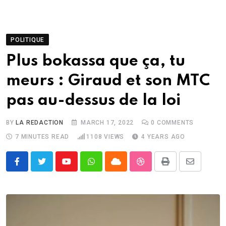
POLITIQUE
Plus bokassa que ça, tu
meurs : Giraud et son MTC
pas au-dessus de la loi
BY
LA REDACTION
MARCH 17, 2022
0
COMMENTS
7 MINUTES READ
1108
VIEWS
4 YEARS AGO
Youtube
Whatsapp
Cloud
StumbleUpon
Print
Share
via
Email