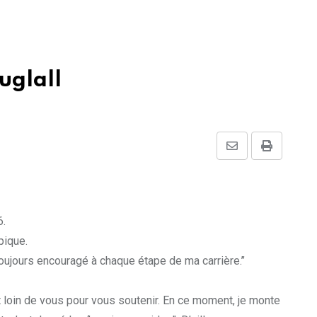
uglall
Share
Print
via
Email
6.
pique.
toujours encouragé à chaque étape de ma carrière.’’
 loin de vous pour vous soutenir. En ce moment, je monte