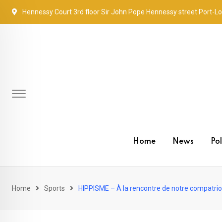
Skip
Hennessy Court 3rd floor Sir John Pope Hennessy street Port-Lo
to
content
Home
News
Pol
Home
Sports
HIPPISME – À la rencontre de notre compatriot