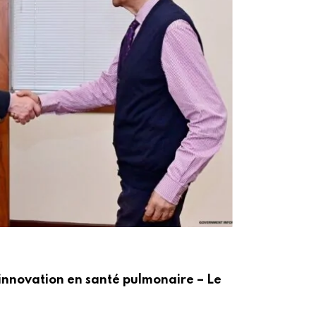
ACT
innovation en santé pulmonaire – Le
Po