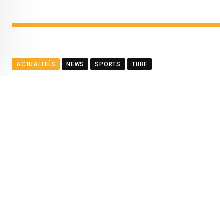
ACTUALITÉS
NEWS
SPORTS
TURF
Décision en appel – L’ancie
BY
LA REDACTION
APRIL 3, 2024
0
COMMENTS
2 MI
Youtube
Whatsapp
Cloud
StumbleUpon
Mukesh Lutchmansing Balgobin tout comme le Mauritius Tu
er
2023 a été maintenu en appel ce 1
avril 2024.