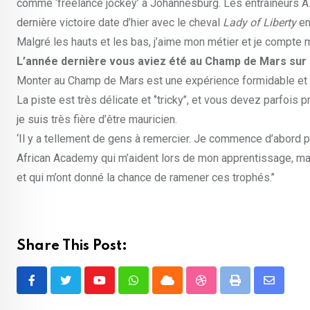
comme ‘freelance jockey’ à Johannesburg. Les entraineurs A. F
dernière victoire date d’hier avec le cheval
Lady of Liberty
en
Malgré les hauts et les bas, j’aime mon métier et je compte 
L’année dernière vous aviez été au Champ de Mars sur 
Monter au Champ de Mars est une expérience formidable et ép
La piste est très délicate et ‘’tricky’’, et vous devez parfois
je suis très fière d’être mauricien.
‘Il y a tellement de gens à remercier. Je commence d’abord p
African Academy qui m’aident lors de mon apprentissage, ma fa
et qui m’ont donné la chance de ramener ces trophés.’’
Share This Post:
Youtube
Whatsapp
Cloud
StumbleUpon
Print
Share
via