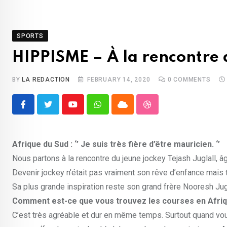
SPORTS
HIPPISME – À la rencontre 
BY
LA REDACTION
FEBRUARY 14, 2020
0
COMMENTS
Youtube
Whatsapp
Cloud
StumbleUpon
Afrique du Sud : ‘’ Je suis très fière d’être mauricien. ‘’
Nous partons à la rencontre du jeune jockey Tejash Juglall, 
Devenir jockey n’était pas vraiment son rêve d’enfance mais to
Sa plus grande inspiration reste son grand frère Nooresh Jugl
Comment est-ce que vous trouvez les courses en Afri
C’est très agréable et dur en même temps. Surtout quand vou