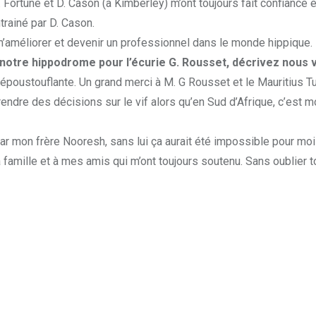
ortune et D. Cason (à Kimberley) m’ont toujours fait confiance et
trainé par D. Cason.
m’améliorer et devenir un professionnel dans le monde hippique.
notre hippodrome pour l’écurie G. Rousset, décrivez nous 
oustouflante. Un grand merci à M. G Rousset et le Mauritius Turf
 prendre des décisions sur le vif alors qu’en Sud d’Afrique, c’est
ar mon frère Nooresh, sans lui ça aurait été impossible pour moi 
mille et à mes amis qui m’ont toujours soutenu. Sans oublier tou