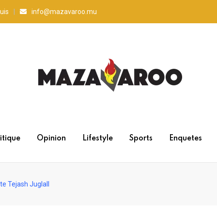
uis
info@mazavaroo.mu
itique
Opinion
Lifestyle
Sports
Enquetes
e Tejash Juglall