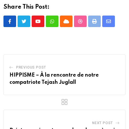
Share This Post:
Youtube
Whatsapp
Cloud
StumbleUpon
Print
Share
via
Email
PREVIOUS POST
HIPPISME – À la rencontre de notre
compatriote Tejash Juglall
NEXT POST