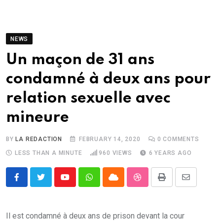
NEWS
Un maçon de 31 ans
condamné à deux ans pour
relation sexuelle avec
mineure
BY
LA REDACTION
FEBRUARY 14, 2020
0
COMMENTS
LESS THAN A MINUTE
960
VIEWS
6 YEARS AGO
Youtube
Whatsapp
Cloud
StumbleUpon
Print
Share
via
Email
Il est condamné à deux ans de prison devant la cour