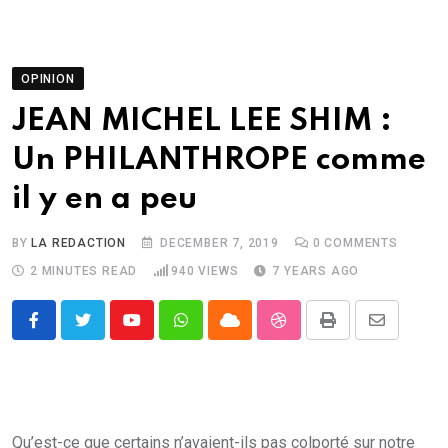
OPINION
JEAN MICHEL LEE SHIM :
Un PHILANTHROPE comme
il y en a peu
BY
LA REDACTION
DECEMBER 7, 2019
0
COMMENTS
2 MINUTES READ
940
VIEWS
7 YEARS AGO
Youtube
Whatsapp
Cloud
StumbleUpon
Print
Share
via
Email
Qu’est-ce que certains n’avaient-ils pas colporté sur notre