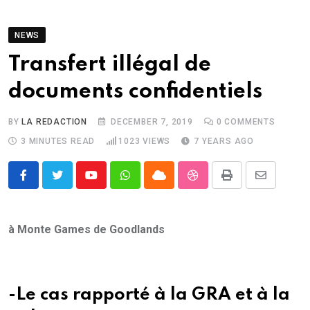
NEWS
Transfert illégal de
documents confidentiels
BY
LA REDACTION
DECEMBER 7, 2019
0
COMMENTS
3 MINUTES READ
1023
VIEWS
7 YEARS AGO
Youtube
Whatsapp
Cloud
StumbleUpon
Print
Share
via
Email
à Monte Games de Goodlands
-Le cas rapporté à la GRA et à la