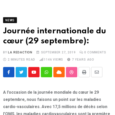
NEWS
Journée internationale du
cœur (29 septembre):
BY
LA REDACTION
SEPTEMBER 27, 2019
0
COMMENTS
2 MINUTES READ
1146
VIEWS
7 YEARS AGO
Youtube
Whatsapp
Cloud
StumbleUpon
Print
Share
via
Email
A l’occasion de la journée mondiale du cœur le 29
septembre, nous faisons un point sur les maladies
cardio-vasculaires. Avec 17,5 millions de décès selon
l’OMS, les maladies cardiovasculaires sont la première