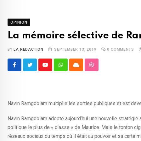
OPINION
La mémoire sélective de 
BY
LA REDACTION
SEPTEMBER 13, 2019
0
COMMENTS
Youtube
Whatsapp
Cloud
StumbleUpon
Navin Ramgoolam multiplie les sorties publiques et est deve
Navin Ramgoolam adopte aujourd’hui une nouvelle stratégie 
politique le plus de « classe » de Maurice. Mais le tonton c
réseaux sociaux du temps où il était au pouvoir et sa carte ma