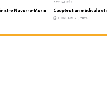
ACTUALITÉS
inistre Navarre-Marie
Coopération médicale et 
FEBRUARY 23, 2026
ique
INUTES READ
1814
VIEWS
1 YEAR AGO