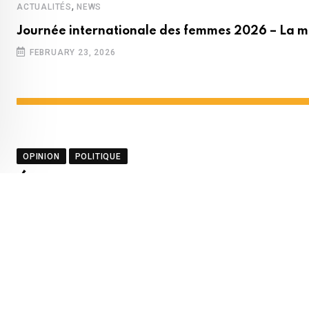
,
ACTUALITÉS
NEWS
Journée internationale des femmes 2026 – La m
FEBRUARY 23, 2026
OPINION
POLITIQUE
Éditorial – Racisme académ
BY
LA REDACTION
APRIL 30, 2025
0
COMMENTS
4 M
Youtube
Whatsapp
Cloud
StumbleUpon