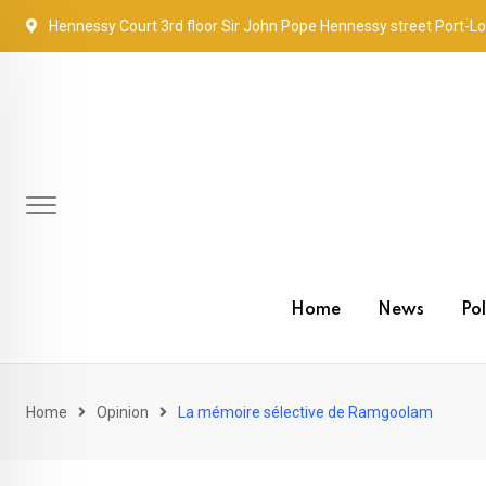
Skip
Hennessy Court 3rd floor Sir John Pope Hennessy street Port-Lo
to
content
Home
News
Pol
Home
Opinion
La mémoire sélective de Ramgoolam