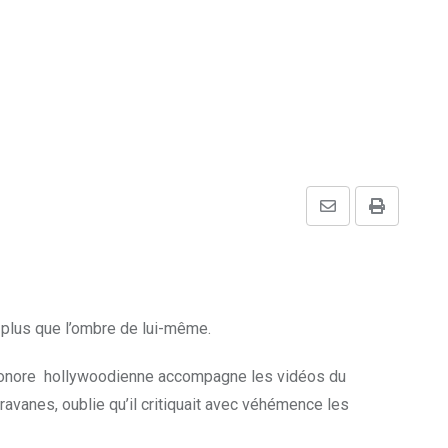
Share
Print
via
Email
t plus que l’ombre de lui-même.
e sonore hollywoodienne accompagne les vidéos du
ravanes, oublie qu’il critiquait avec véhémence les