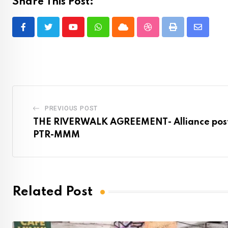
Share This Post:
Youtube
Whatsapp
Cloud
StumbleUpon
Print
Share
via
Email
PREVIOUS POST
THE RIVERWALK AGREEMENT- Alliance post
PTR-MMM
Related Post