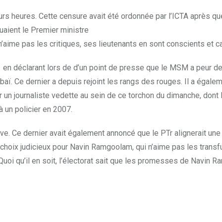
urs heures. Cette censure avait été ordonnée par l’ICTA après q
aient le Premier ministre
ime pas les critiques, ses lieutenants en sont conscients et ca
n déclarant lors de d’un point de presse que le MSM a peur des
aï. Ce dernier a depuis rejoint les rangs des rouges. Il a égale
 journaliste vedette au sein de ce torchon du dimanche, dont l
 un policier en 2007.
. Ce dernier avait également annoncé que le PTr alignerait une c
 choix judicieux pour Navin Ramgoolam, qui n’aime pas les transfu
r ? Quoi qu’il en soit, l’électorat sait que les promesses de Navi