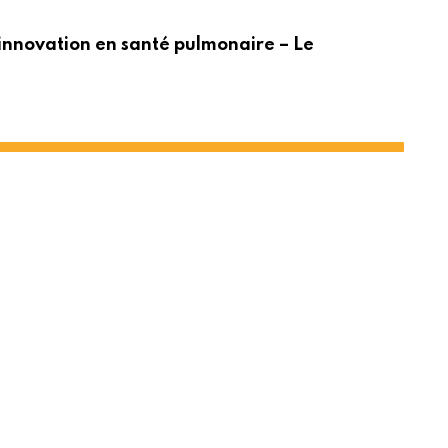
ACT
innovation en santé pulmonaire – Le
Po
Share
Print
via
Email