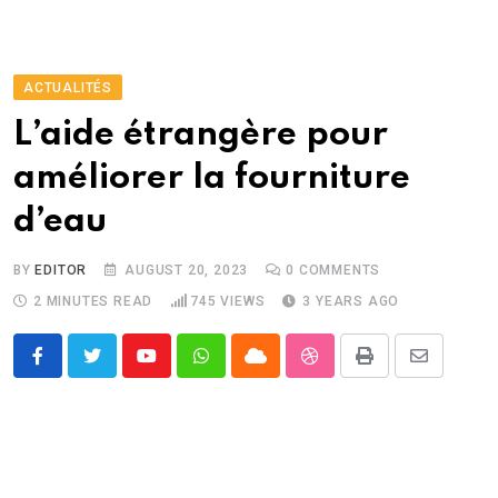
ACTUALITÉS
L’aide étrangère pour
améliorer la fourniture
d’eau
BY
EDITOR
AUGUST 20, 2023
0
COMMENTS
2 MINUTES READ
745
VIEWS
3 YEARS AGO
Youtube
Whatsapp
Cloud
StumbleUpon
Print
Share
via
Email