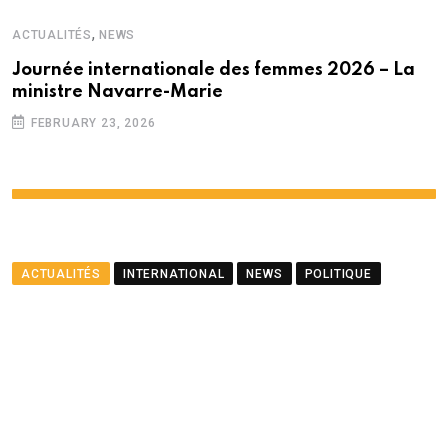
,
ACTUALITÉS
NEWS
Journée internationale des femmes 2026 – La
ministre Navarre-Marie
FEBRUARY 23, 2026
ACTUALITÉS
INTERNATIONAL
NEWS
POLITIQUE
Le ministre Ramful salue le
partenariat entre Maurice
et le PNUD
BY
LA REDACTION
AUGUST 23, 2025
0
COMMENTS