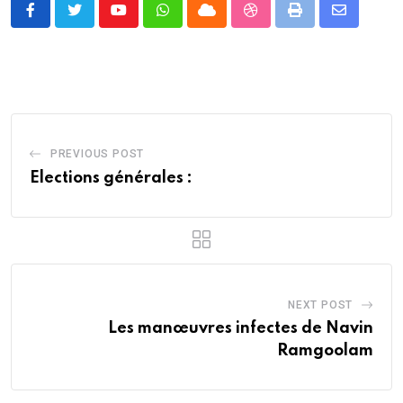
Youtube
Whatsapp
Cloud
StumbleUpon
Print
Share
via
Email
PREVIOUS POST
Elections générales :
NEXT POST
Les manœuvres infectes de Navin
Ramgoolam