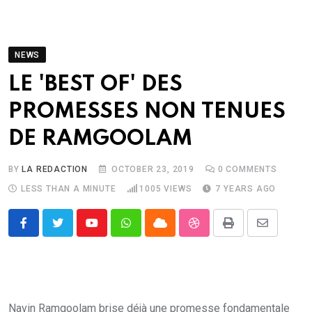
NEWS
LE 'BEST OF' DES
PROMESSES NON TENUES
DE RAMGOOLAM
BY
LA REDACTION
OCTOBER 23, 2019
0
COMMENTS
LESS THAN A MINUTE
1005
VIEWS
7 YEARS AGO
Youtube
Whatsapp
Cloud
StumbleUpon
Print
Share
via
Email
Navin Ramgoolam brise déjà une promesse fondamentale