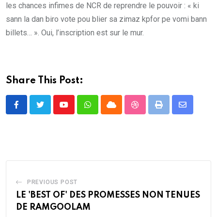
les chances infimes de NCR de reprendre le pouvoir : « ki
sann la dan biro vote pou blier sa zimaz kpfor pe vomi bann
billets… ». Oui, l’inscription est sur le mur.
Share This Post:
Youtube
Whatsapp
Cloud
StumbleUpon
Print
Share
via
Email
PREVIOUS POST
LE 'BEST OF' DES PROMESSES NON TENUES
DE RAMGOOLAM