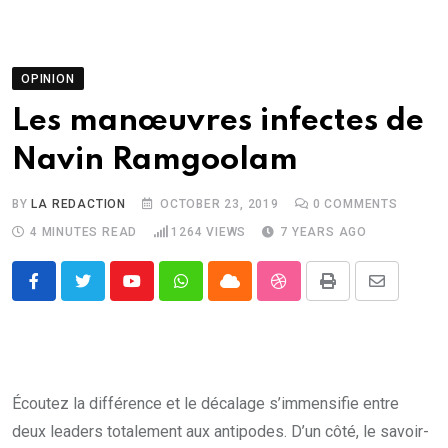
OPINION
Les manœuvres infectes de
Navin Ramgoolam
BY
LA REDACTION
OCTOBER 23, 2019
0
COMMENTS
4 MINUTES READ
1264
VIEWS
7 YEARS AGO
Youtube
Whatsapp
Cloud
StumbleUpon
Print
Share
via
Email
Écoutez la différence et le décalage s’immensifie entre
deux leaders totalement aux antipodes. D’un côté, le savoir-