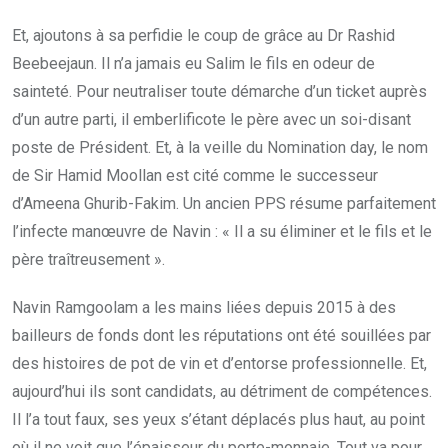
Et, ajoutons à sa perfidie le coup de grâce au Dr Rashid
Beebeejaun. Il n’a jamais eu Salim le fils en odeur de
sainteté. Pour neutraliser toute démarche d’un ticket auprès
d’un autre parti, il emberlificote le père avec un soi-disant
poste de Président. Et, à la veille du Nomination day, le nom
de Sir Hamid Moollan est cité comme le successeur
d’Ameena Ghurib-Fakim. Un ancien PPS résume parfaitement
l’infecte manœuvre de Navin : « Il a su éliminer et le fils et le
père traîtreusement ».
Navin Ramgoolam a les mains liées depuis 2015 à des
bailleurs de fonds dont les réputations ont été souillées par
des histoires de pot de vin et d’entorse professionnelle. Et,
aujourd’hui ils sont candidats, au détriment de compétences.
Il l’a tout faux, ses yeux s’étant déplacés plus haut, au point
où il ne voit que l’épaisseur du porte-monnaie. Tout va pour