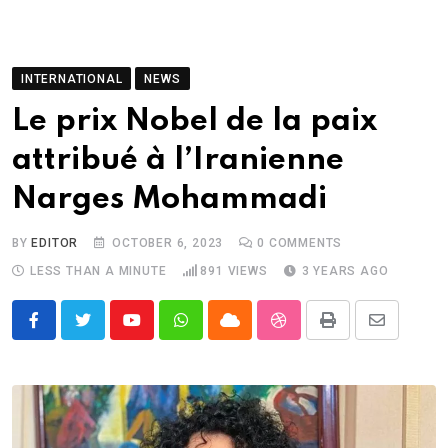
INTERNATIONAL
NEWS
Le prix Nobel de la paix
attribué à l’Iranienne
Narges Mohammadi
BY
EDITOR
OCTOBER 6, 2023
0
COMMENTS
LESS THAN A MINUTE
891
VIEWS
3 YEARS AGO
Youtube
Whatsapp
Cloud
StumbleUpon
Print
Share
via
Email