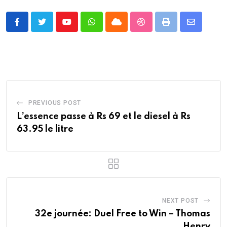
Youtube
Whatsapp
Cloud
StumbleUpon
Print
Share
via
Email
PREVIOUS POST
L’essence passe à Rs 69 et le diesel à Rs
63.95 le litre
NEXT POST
32e journée: Duel Free to Win – Thomas
Henry