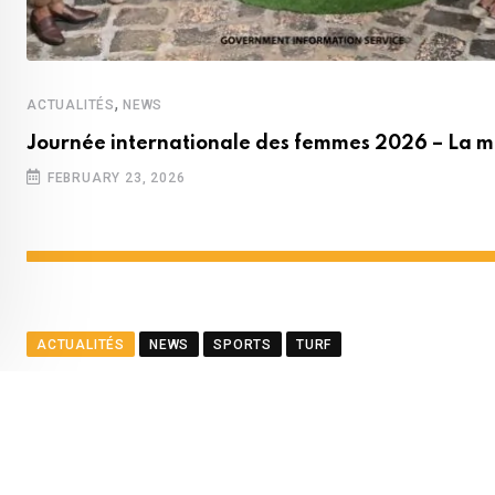
,
ACTUALITÉS
NEWS
Journée internationale des femmes 2026 – La m
FEBRUARY 23, 2026
ACTUALITÉS
NEWS
SPORTS
TURF
Décision en appel – L’ancie
BY
LA REDACTION
APRIL 3, 2024
0
COMMENTS
2 MI