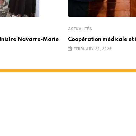
ACTUALITÉS
inistre Navarre-Marie
Coopération médicale et 
FEBRUARY 23, 2026
n président du MTC déclaré en
NUTES READ
4261
VIEWS
2 YEARS AGO