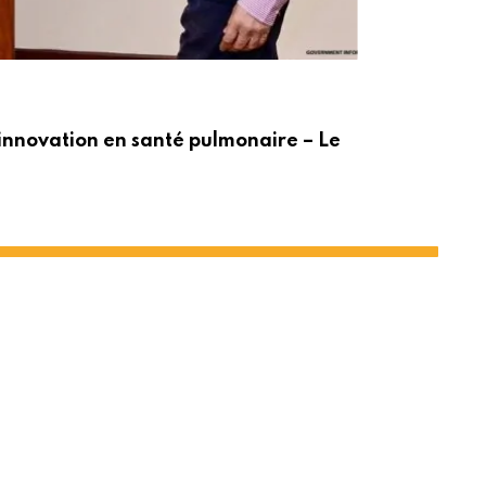
ACT
innovation en santé pulmonaire – Le
Po
 faillite￼￼