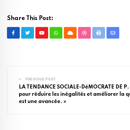
Share This Post:
Youtube
Whatsapp
Cloud
StumbleUpon
Print
Share
via
Email
PREVIOUS POST
LA TENDANCE SOCIALE-DéMOCRATE DE P
pour réduire les inégalités et améliorer la q
est une avancée. »