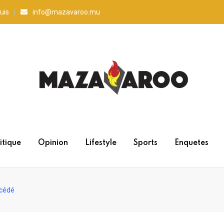
uis
info@mazavaroo.mu
itique
Opinion
Lifestyle
Sports
Enquetes
écédé