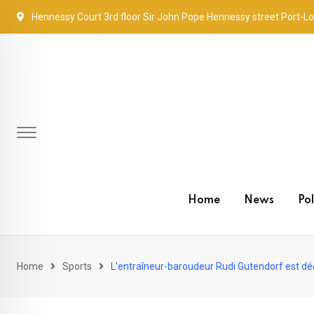
Skip
Hennessy Court 3rd floor Sir John Pope Hennessy street Port-Lo
to
content
Home
News
Pol
Home
Sports
L’entraîneur-baroudeur Rudi Gutendorf est d