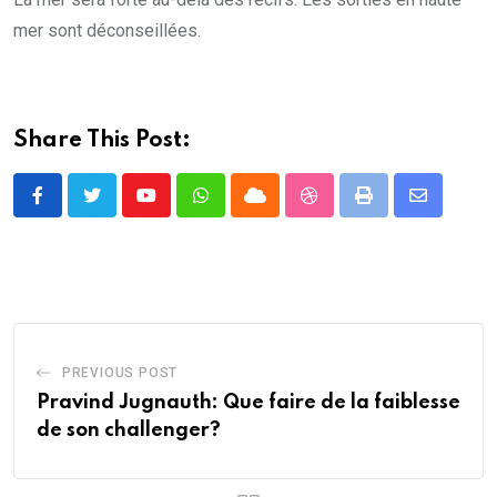
mer sont déconseillées.
Share This Post:
Youtube
Whatsapp
Cloud
StumbleUpon
Print
Share
via
Email
PREVIOUS POST
Pravind Jugnauth: Que faire de la faiblesse
de son challenger?