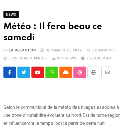
NEWS
Météo : Il fera beau ce
samedi
BY
LA REDACTION
DECEMBER 28, 2019
0
COMMENTS
LESS THAN A MINUTE
984
VIEWS
7 YEARS AGO
Youtube
Whatsapp
Cloud
StumbleUpon
Print
Share
via
Email
Selon le communiqué de la météo des nuages associés à
une zone d’instabilité évoluent au Nord-Est de notre région
et influenceront le temps local à partir de cette nuit.