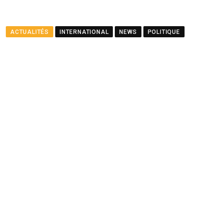
ACTUALITÉS
INTERNATIONAL
NEWS
POLITIQUE
Le ministre Ramful salue le
partenariat entre Maurice
et le PNUD
BY
LA REDACTION
AUGUST 23, 2025
0
COMMENTS
2 MINUTES READ
1459
VIEWS
12 MONTHS AGO
Youtube
Whatsapp
Cloud
StumbleUpon
Print
Share
via
Email