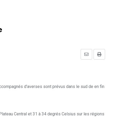
e
Share
Print
via
Email
accompagnés d’averses sont prévus dans le sud de en fin
lateau Central et 31 à 34 degrés Celsius sur les régions