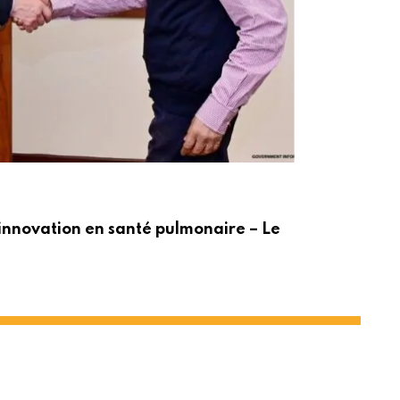
ACT
innovation en santé pulmonaire – Le
Po