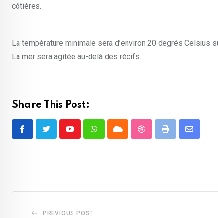
côtières.
La température minimale sera d’environ 20 degrés Celsius sur 
La mer sera agitée au-delà des récifs.
Share This Post:
Youtube
Whatsapp
Cloud
StumbleUpon
Print
Share
via
Email
PREVIOUS POST