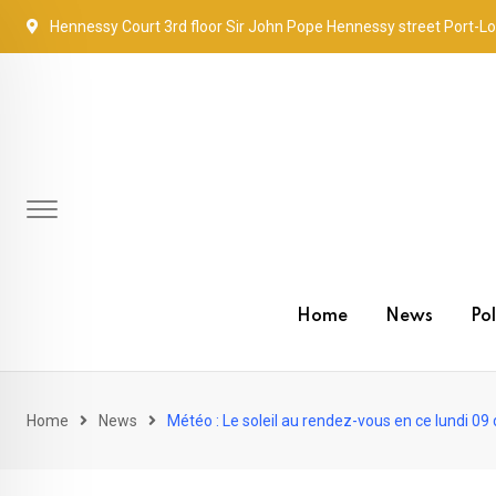
Skip
Hennessy Court 3rd floor Sir John Pope Hennessy street Port-Lo
to
content
Home
News
Pol
Home
News
Météo : Le soleil au rendez-vous en ce lundi 0