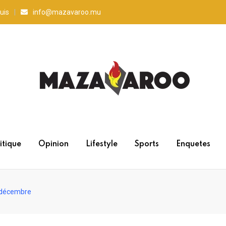
uis
info@mazavaroo.mu
itique
Opinion
Lifestyle
Sports
Enquetes
9 décembre