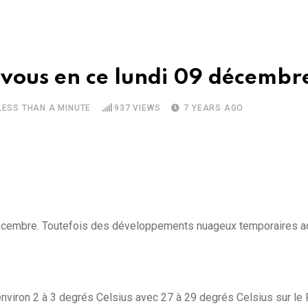
z-vous en ce lundi 09 décembr
LESS THAN A MINUTE
937
VIEWS
7 YEARS AGO
 09 décembre. Toutefois des développements nuageux temporaires 
viron 2 à 3 degrés Celsius avec 27 à 29 degrés Celsius sur le P