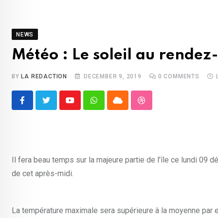
NEWS
Météo : Le soleil au rende
BY
LA REDACTION
DECEMBER 9, 2019
0
COMMENTS
Youtube
Whatsapp
Cloud
StumbleUpon
Il fera beau temps sur la majeure partie de l’île ce lundi
de cet après-midi.
La température maximale sera supérieure à la moyenne par en