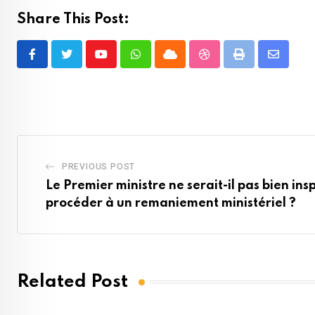
Share This Post:
Youtube
Whatsapp
Cloud
StumbleUpon
Print
Share
via
Email
PREVIOUS POST
Le Premier ministre ne serait-il pas bien ins
procéder à un remaniement ministériel ?
Related Post