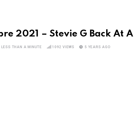
bre 2021 – Stevie G Back At 
LESS THAN A MINUTE
1092
VIEWS
5 YEARS AGO