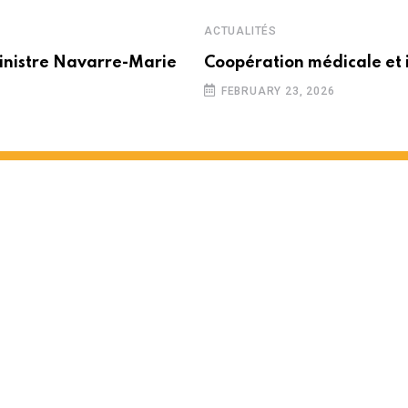
ACTUALITÉS
inistre Navarre-Marie
Coopération médicale et 
FEBRUARY 23, 2026
n président du MTC déclaré en
NUTES READ
4262
VIEWS
2 YEARS AGO