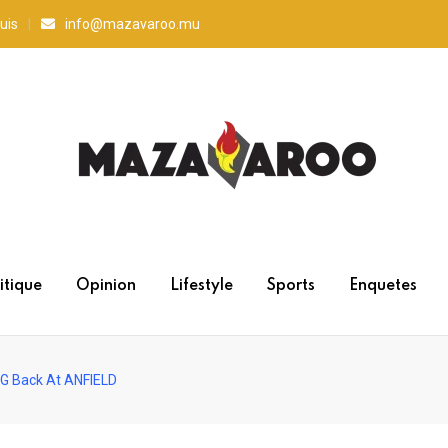
uis
info@mazavaroo.mu
itique
Opinion
Lifestyle
Sports
Enquetes
 G Back At ANFIELD