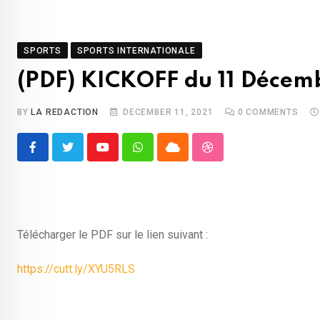
SPORTS
SPORTS INTERNATIONALE
(PDF) KICKOFF du 11 Décem
BY
LA REDACTION
DECEMBER 11, 2021
0
COMMENTS
Youtube
Whatsapp
Cloud
StumbleUpon
Télécharger le PDF sur le lien suivant :
https://cutt.ly/XYU5RLS