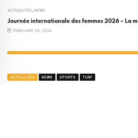
,
ACTUALITÉS
NEWS
Journée internationale des femmes 2026 – La m
FEBRUARY 23, 2026
ACTUALITÉS
NEWS
SPORTS
TURF
Décision en appel – L’ancie
BY
LA REDACTION
APRIL 3, 2024
0
COMMENTS
2 MI
Youtube
Whatsapp
Cloud
StumbleUpon