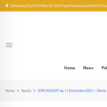
Skip
Hennessy Court 3rd floor Sir John Pope Hennessy street Port-Lo
to
content
Home
News
Pol
Home
Sports
(PDF) KICKOFF du 11 Décembre 2021 – Stevie