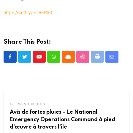
https://cutt.ly/7U8ER33
Share This Post:
Youtube
Whatsapp
Cloud
StumbleUpon
Print
Share
via
Email
PREVIOUS POST
Avis de fortes pluies – Le National
Emergency Operations Command à pied
d'œuvre à travers l'île