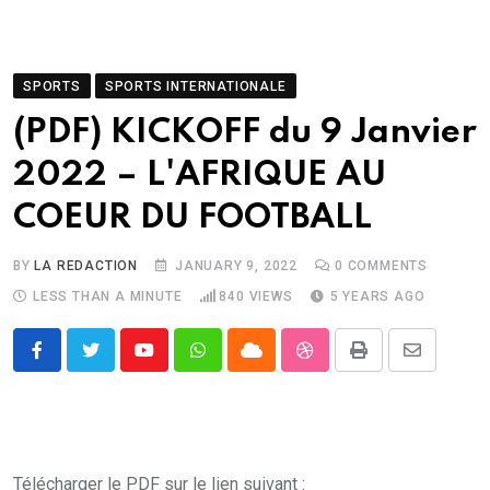
SPORTS
SPORTS INTERNATIONALE
(PDF) KICKOFF du 9 Janvier
2022 – L'AFRIQUE AU
COEUR DU FOOTBALL
BY
LA REDACTION
JANUARY 9, 2022
0
COMMENTS
LESS THAN A MINUTE
840
VIEWS
5 YEARS AGO
Youtube
Whatsapp
Cloud
StumbleUpon
Print
Share
via
Email
Télécharger le PDF sur le lien suivant :