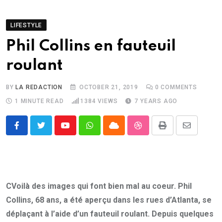
LIFESTYLE
Phil Collins en fauteuil
roulant
BY
LA REDACTION
OCTOBER 21, 2019
0
COMMENTS
1 MINUTE READ
1384
VIEWS
7 YEARS AGO
Youtube
Whatsapp
Cloud
StumbleUpon
Print
Share
via
Email
CVoilà des images qui font bien mal au coeur. Phil
Collins, 68 ans, a été aperçu dans les rues d’Atlanta, se
déplaçant à l’aide d’un fauteuil roulant. Depuis quelques