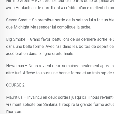
Hit The Green – Avait été l’auteur d’une très belle 3e place av
avec Hoolash sur le dos. Il est à créditer d’un excellent chr
Seven Carat – Sa première sortie de la saison lui a fait un bi
que Midnight Messenger lui complique la tâche.
Big Smoke – Grand favori battu lors de sa dernière sortie le 07
dans une belle forme. Avec l’as dans les boîtes de départ cett
accélération dans la ligne droite finale.
Newsman – Nous revient deux semaines seulement après sa de
nitre turf. Affiche toujours une bonne forme et un train rapid
COURSE 2
Mauritius – Invaincu en deux sorties jusqu’ici, il nous revient
vraiment solicité par Santana. Il respire la grande forme actue
l’horizon.