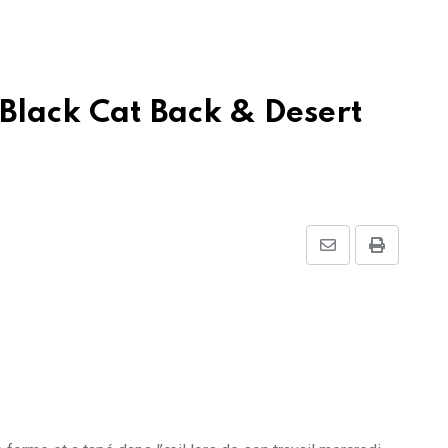
 Black Cat Back & Desert
Share
Print
via
Email