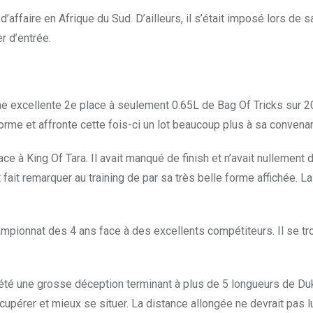
affaire en Afrique du Sud. D’ailleurs, il s’était imposé lors de sa
r d’entrée.
e excellente 2e place à seulement 0.65L de Bag Of Tricks sur 2050
forme et affronte cette fois-ci un lot beaucoup plus à sa convena
face à King Of Tara. Il avait manqué de finish et n’avait nullement 
t fait remarquer au training de par sa très belle forme affichée. 
ampionnat des 4 ans face à des excellents compétiteurs. Il se t
ait été une grosse déception terminant à plus de 5 longueurs de Duk
upérer et mieux se situer. La distance allongée ne devrait pas lu