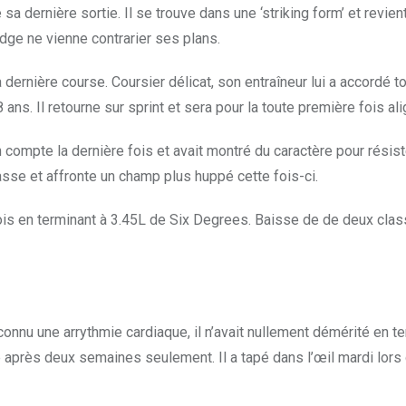
dernière sortie. Il se trouve dans une ‘striking form’ et revient
ge ne vienne contrarier ses plans.
ernière course. Coursier délicat, son entraîneur lui a accordé t
 8 ans. Il retourne sur sprint et sera pour la toute première fois a
 son compte la dernière fois et avait montré du caractère pour résis
sse et affronte un champ plus huppé cette fois-ci.
ois en terminant à 3.45L de Six Degrees. Baisse de de deux clas
connu une arrythmie cardiaque, il n’avait nullement démérité en 
e après deux semaines seulement. Il a tapé dans l’œil mardi lors de