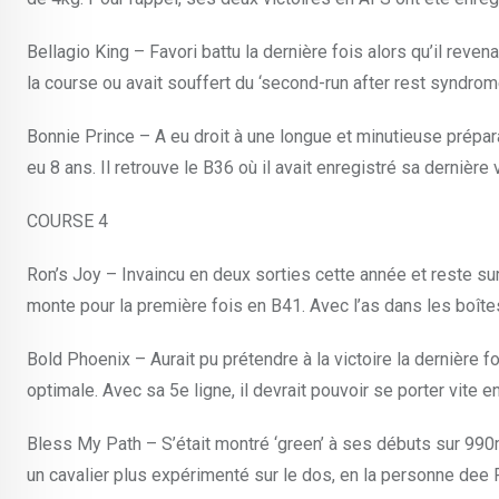
Bellagio King – Favori battu la dernière fois alors qu’il rev
la course ou avait souffert du ‘second-run after rest syndrome
Bonnie Prince – A eu droit à une longue et minutieuse prépara
eu 8 ans. Il retrouve le B36 où il avait enregistré sa dernière v
COURSE 4
Ron’s Joy – Invaincu en deux sorties cette année et reste sur
monte pour la première fois en B41. Avec l’as dans les boîtes 
Bold Phoenix – Aurait pu prétendre à la victoire la dernière fo
optimale. Avec sa 5e ligne, il devrait pouvoir se porter vite
Bless My Path – S’était montré ‘green’ à ses débuts sur 990m
un cavalier plus expérimenté sur le dos, en la personne dee