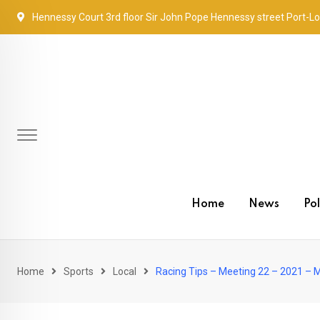
Skip
Hennessy Court 3rd floor Sir John Pope Hennessy street Port-Lo
to
content
Home
News
Pol
Home
Sports
Local
Racing Tips – Meeting 22 – 2021 – Ma