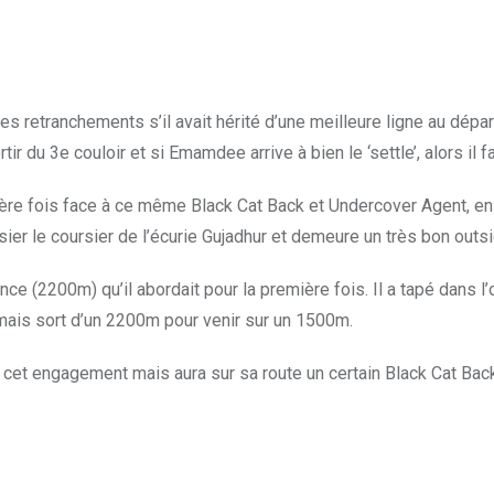
 retranchements s’il avait hérité d’une meilleure ligne au dépar
ir du 3e couloir et si Emamdee arrive à bien le ‘settle’, alors il f
nière fois face à ce même Black Cat Back et Undercover Agent, en au
ier le coursier de l’écurie Gujadhur et demeure un très bon outsid
ce (2200m) qu’il abordait pour la première fois. Il a tapé dans l
e mais sort d’un 2200m pour venir sur un 1500m.
e cet engagement mais aura sur sa route un certain Black Cat Ba