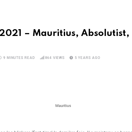
2021 – Mauritius, Absolutist,
9 MINUTES READ
864
VIEWS
5 YEARS AGO
Mauritius