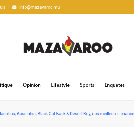
uis
info@mazavaroo.mu
itique
Opinion
Lifestyle
Sports
Enquetes
uritius, Absolutist, Black Cat Back & Desert Boy, nos meilleures chanc