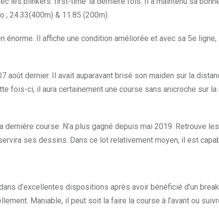
ec les blinkers ‘first-time’ la dernière fois. Il a maintenu sa bon
ono ; 24.33(400m) & 11.85 (200m).
en énorme. Il affiche une condition améliorée et avec sa 5e ligne,
 août dernier. Il avait auparavant brisé son maiden sur la distance
e fois-ci, il aura certainement une course sans anicroche sur la 
rnière course. N’a plus gagné depuis mai 2019. Retrouve les 1
e servira ses dessins. Dans ce lot relativement moyen, il est cap
 dans d’excellentes dispositions après avoir bénéficié d’un break. 
llement. Maniable, il peut soit la faire la course à l’avant ou sui