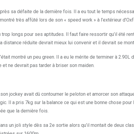
rès sa défaite de la dernière fois. Il a eu tout le temps nécessa
t montré très affûté lors de son « speed work » à l’extérieur d’Oxf
 longs pour ses aptitudes. Il faut faire ressortir qu’il été rentr
distance réduite devrait mieux lui convenir et il devrait se mont
’était montré un peu green. Il a eu le mérite de terminer à 2.90L 
et ne devrait pas tarder à briser son maiden.
 son jockey avait dû contourner le peloton et amorcer son attaqu
. Il a pris 7kg sur la balance ce qui est une bonne chose pour 
uée que la dernière fois.
 un joli style dès sa 2e sortie alors qu’il montait de deux clas
gistrées sur 1600m.