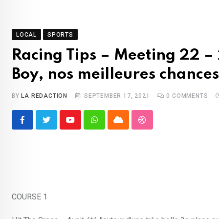
LOCAL
SPORTS
Racing Tips – Meeting 22 – 
Boy, nos meilleures chances
BY
LA REDACTION
SEPTEMBER 17, 2021
0
COMMENTS
Youtube
Whatsapp
Cloud
StumbleUpon
COURSE 1