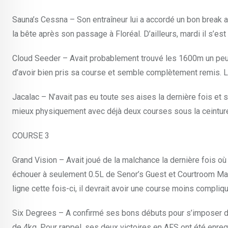
Sauna’s Cessna – Son entraîneur lui a accordé un bon break ap
la bête après son passage à Floréal. D’ailleurs, mardi il s’es
Cloud Seeder – Avait probablement trouvé les 1600m un peu trop
d’avoir bien pris sa course et semble complètement remis. La 
Jacalac – N’avait pas eu toute ses aises la dernière fois et s
mieux physiquement avec déjà deux courses sous la ceinture 
COURSE 3
Grand Vision – Avait joué de la malchance la dernière fois où
échouer à seulement 0.5L de Senor’s Guest et Courtroom Magic
ligne cette fois-ci, il devrait avoir une course moins compliq
Six Degrees – A confirmé ses bons débuts pour s’imposer dans
de 4kg. Pour rappel, ses deux victoires en AFS ont été enre