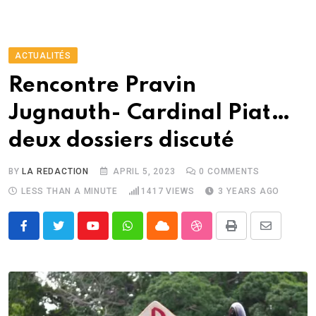
ACTUALITÉS
Rencontre Pravin
Jugnauth- Cardinal Piat…
deux dossiers discuté
BY
LA REDACTION
APRIL 5, 2023
0
COMMENTS
LESS THAN A MINUTE
1417
VIEWS
3 YEARS AGO
Youtube
Whatsapp
Cloud
StumbleUpon
Print
Share
via
Email