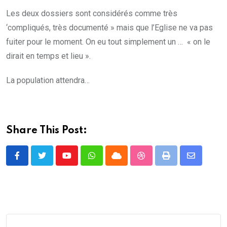
Les deux dossiers sont considérés comme très
‘compliqués, très documenté » mais que l’Eglise ne va pas
fuiter pour le moment. On eu tout simplement un … « on le
dirait en temps et lieu ».
La population attendra…
Share This Post:
Youtube
Whatsapp
Cloud
StumbleUpon
Print
Share
via
Email