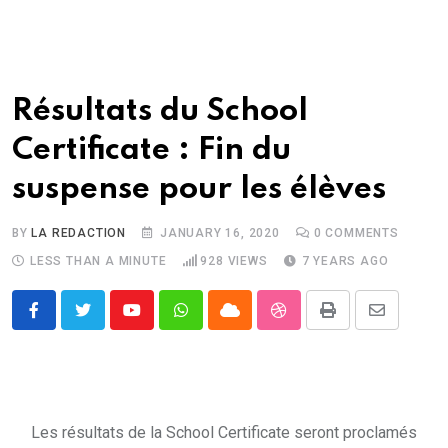
Résultats du School
Certificate : Fin du
suspense pour les élèves
BY
LA REDACTION
JANUARY 16, 2020
0
COMMENTS
LESS THAN A MINUTE
928
VIEWS
7 YEARS AGO
Youtube
Whatsapp
Cloud
StumbleUpon
Print
Share
via
Email
Les résultats de la School Certificate seront proclamés