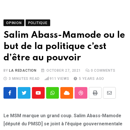
OPINION
POLITIQUE
Salim Abass-Mamode ou le
but de la politique c’est
d’être au pouvoir
BY
LA REDACTION
OCTOBER 27, 2021
0
COMMENTS
3 MINUTES READ
911
VIEWS
5 YEARS AGO
Youtube
Whatsapp
Cloud
StumbleUpon
Print
Share
via
Email
Le MSM marque un grand coup. Salim Abass-Mamode
[député du PMSD] se joint à l’équipe gouvernementale