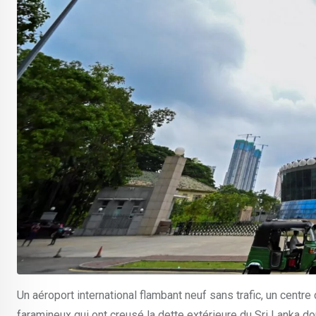
Un aéroport international flambant neuf sans trafic, un centr
faramineux qui ont creusé la dette extérieure du Sri Lanka 