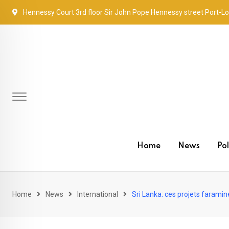
Skip
Hennessy Court 3rd floor Sir John Pope Hennessy street Port-Lo
to
content
Home
News
Pol
Home
News
International
Sri Lanka: ces projets faramin