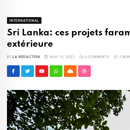
INTERNATIONAL
Sri Lanka: ces projets fara
extérieure
BY
LA REDACTION
MAY 10, 2022
0
COMMENTS
3 MI
Youtube
Whatsapp
Cloud
StumbleUpon