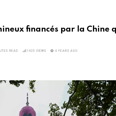
mineux financés par la Chine q
NUTES READ
1025
VIEWS
4 YEARS AGO