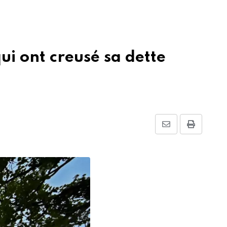
ui ont creusé sa dette
Share
Print
via
Email