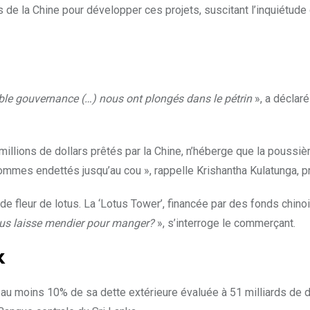
e la Chine pour développer ces projets, suscitant l’inquiétude 
aible gouvernance (…) nous ont plongés dans le pétrin
», a déclaré
millions de dollars prêtés par la Chine, n’héberge que la poussi
mmes endettés jusqu’au cou », rappelle Krishantha Kulatunga, p
 fleur de lotus. La ‘Lotus Tower’, financée par des fonds chinois
ous laisse mendier pour manger?
», s’interroge le commerçant.
x
t au moins 10% de sa dette extérieure évaluée à 51 milliards de 