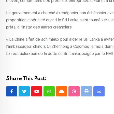
élevée, compte tenu des prêts aux entreprises d’État et à la
Le gouvernement a cherché à renégocier son échéancier avec 
proposition a périclité quand le Sri Lanka s’est tourné vers
prêts, à l’instar des autres créanciers.
« La Chine a fait de son mieux pour aider le Sri Lanka à évit
l’ambassadeur chinois Qi Zhenhong à Colombo le mois dernier. 
La restructuration de la dette du Sri Lanka, exigée par le FMI
Share This Post:
Youtube
Whatsapp
Cloud
StumbleUpon
Print
Share
via
Email