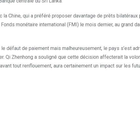
 Banque centrale du Sri Lanka.
la Chine, qui a préféré proposer davantage de prêts bilatéraux
 le Fonds monétaire international (FMI) le mois dernier, au grand
er le défaut de paiement mais malheureusement, le pays s’est adre
Qi Zhenhong a souligné que cette décision affecterait la volonté
 avant tout renflouement, aura certainement un impact sur les futu