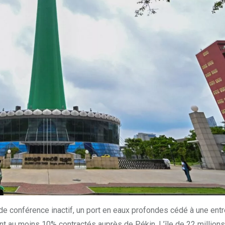
e de conférence inactif, un port en eaux profondes cédé à une ent
dont au moins 10% contractés auprès de Pékin. L’île de 22 milli