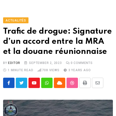
ACTUALITÉS
Trafic de drogue: Signature
d’un accord entre la MRA
et la douane réunionnaise
BY
EDITOR
SEPTEMBER 2, 2023
0
COMMENTS
1 MINUTE READ
708
VIEWS
3 YEARS AGO
Youtube
Whatsapp
Cloud
StumbleUpon
Print
Share
via
Email