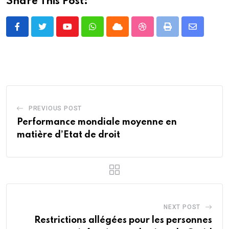
Share This Post:
Youtube
Whatsapp
Cloud
StumbleUpon
Print
Share
via
Email
PREVIOUS POST
Performance mondiale moyenne en
matière d’Etat de droit
NEXT POST
Restrictions allégées pour les personnes