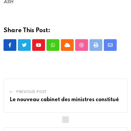
ASH
Share This Post:
Youtube
Whatsapp
Cloud
StumbleUpon
Print
Share
via
Email
PREVIOUS POST
Le nouveau cabinet des ministres constitué