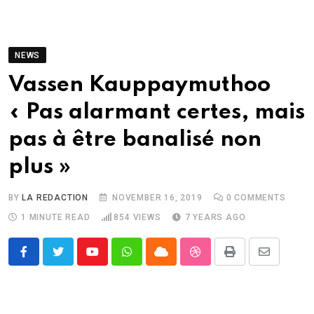
NEWS
Vassen Kauppaymuthoo
« Pas alarmant certes, mais
pas à être banalisé non
plus »
BY
LA REDACTION
NOVEMBER 16, 2019
0
COMMENTS
1 MINUTE READ
854
VIEWS
7 YEARS AGO
Youtube
Whatsapp
Cloud
StumbleUpon
Print
Share
via
Email