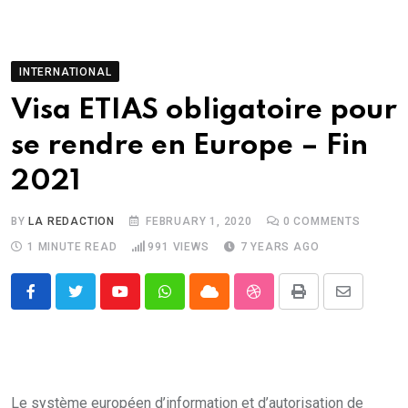
INTERNATIONAL
Visa ETIAS obligatoire pour
se rendre en Europe – Fin
2021
BY
LA REDACTION
FEBRUARY 1, 2020
0
COMMENTS
1 MINUTE READ
991
VIEWS
7 YEARS AGO
Youtube
Whatsapp
Cloud
StumbleUpon
Print
Share
via
Email
Le système européen d’information et d’autorisation de