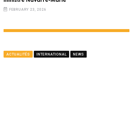
ministre Navarre-Marie
FEBRUARY 23, 2026
ACTUALITÉS
INTERNATIONAL
NEWS
Meurtre dans une mosquée
du Gard – comment va se
passer la remise à la
France d’Olivier Hadzovic,
le suspect qui s’est rendu en
Italie