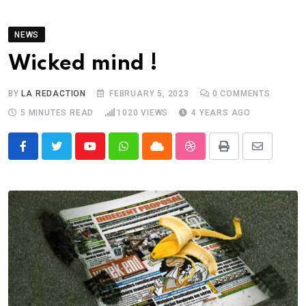
NEWS
Wicked mind !
BY
LA REDACTION
FEBRUARY 5, 2023
0
COMMENTS
5 MINUTES READ
1020
VIEWS
4 YEARS AGO
Youtube
Whatsapp
Cloud
StumbleUpon
Print
Share
via
Email