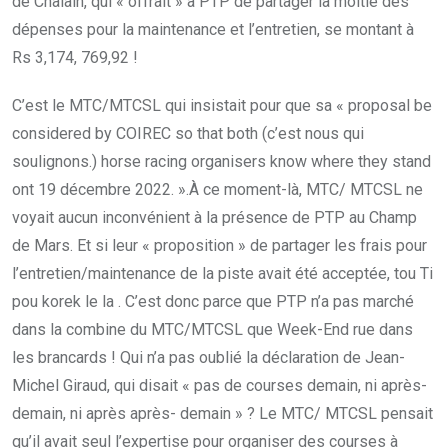
de Chalain, qui « offrait » à PTP de partager la moitié des
dépenses pour la maintenance et l’entretien, se montant à
Rs 3,174, 769,92 !
C’est le MTC/MTCSL qui insistait pour que sa « proposal be
considered by COIREC so that both (c’est nous qui
soulignons.) horse racing organisers know where they stand
ont 19 décembre 2022. ».À ce moment-là, MTC/ MTCSL ne
voyait aucun inconvénient à la présence de PTP au Champ
de Mars. Et si leur « proposition » de partager les frais pour
l’entretien/maintenance de la piste avait été acceptée, tou Ti
pou korek le la . C’est donc parce que PTP n’a pas marché
dans la combine du MTC/MTCSL que Week-End rue dans
les brancards ! Qui n’a pas oublié la déclaration de Jean-
Michel Giraud, qui disait « pas de courses demain, ni après-
demain, ni après après- demain » ? Le MTC/ MTCSL pensait
qu’il avait seul l’expertise pour organiser des courses à