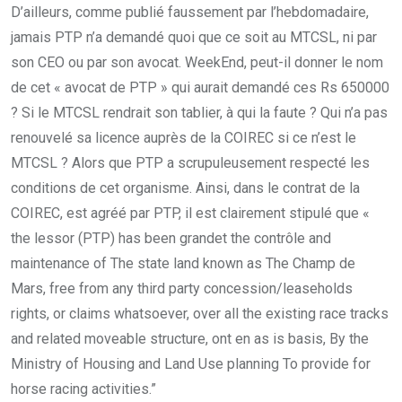
D’ailleurs, comme publié faussement par l’hebdomadaire,
jamais PTP n’a demandé quoi que ce soit au MTCSL, ni par
son CEO ou par son avocat. WeekEnd, peut-il donner le nom
de cet « avocat de PTP » qui aurait demandé ces Rs 650000
? Si le MTCSL rendrait son tablier, à qui la faute ? Qui n’a pas
renouvelé sa licence auprès de la COIREC si ce n’est le
MTCSL ? Alors que PTP a scrupuleusement respecté les
conditions de cet organisme. Ainsi, dans le contrat de la
COIREC, est agréé par PTP, il est clairement stipulé que «
the lessor (PTP) has been grandet the contrôle and
maintenance of The state land known as The Champ de
Mars, free from any third party concession/leaseholds
rights, or claims whatsoever, over all the existing race tracks
and related moveable structure, ont en as is basis, By the
Ministry of Housing and Land Use planning To provide for
horse racing activities.”