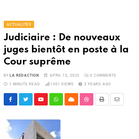
ACTUALITÉS
Judiciaire : De nouveaux
juges bientôt en poste à la
Cour suprême
BY
LA REDACTION
APRIL 15, 2023
0
COMMENTS
1 MINUTE READ
1301
VIEWS
3 YEARS AGO
Youtube
Whatsapp
Cloud
StumbleUpon
Print
Share
via
Email