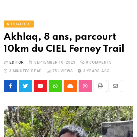
ACTUALITÉS
Akhlaq, 8 ans, parcourt
10km du CIEL Ferney Trail
BY
EDITOR
SEPTEMBER 10, 2023
0
COMMENTS
3 MINUTES READ
751
VIEWS
3 YEARS AGO
Youtube
Whatsapp
Cloud
StumbleUpon
Print
Share
via
Email