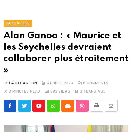
ACTUALITÉS
Alan Ganoo : « Maurice et
les Seychelles devraient
collaborer plus étroitement
»
BY
LA REDACTION
APRIL 8, 2023
0
COMMENTS
3 MINUTES READ
883
VIEWS
3 YEARS AGO
Youtube
Whatsapp
Cloud
StumbleUpon
Print
Share
via
Email